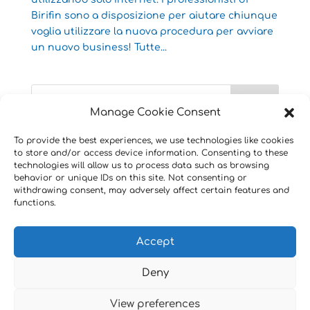
Birifin sono a disposizione per aiutare chiunque
voglia utilizzare la nuova procedura per avviare
un nuovo business! Tutte...
Manage Cookie Consent
Recent Posts
To provide the best experiences, we use technologies like cookies
to store and/or access device information. Consenting to these
technologies will allow us to process data such as browsing
Telemedicina vincente anche nel 2020.
behavior or unique IDs on this site. Not consenting or
withdrawing consent, may adversely affect certain features and
Fino al 31 luglio 2021 le regole semplificate per le
functions.
assemblee societarie.
Rinviato il termine per l’approvazione dei bilanci.
Accept
Deny
View preferences